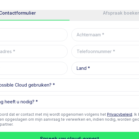
Contactformulier
Afspraak boeke
Achternaam
adres
Telefoonnummer
Land
ossible Cloud gebruiken?
 heeft u nodig?
oord dat er contact met mij wordt opgenomen volgens het
Privacybeleid
. Ik
n opgeslagen om mijn aanvraag te verwerken en, indien nodig, worden ge
partner.
Spreek uw cloud-expert